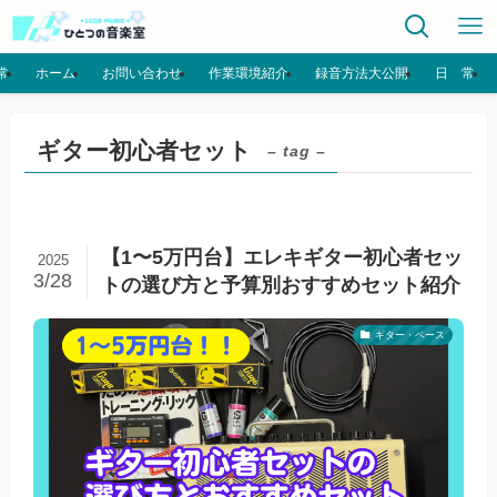
常
ホーム
お問い合わせ
作業環境紹介
録音方法大公開
日 常
ギター初心者セット
– tag –
【1〜5万円台】エレキギター初心者セッ
2025
3/28
トの選び方と予算別おすすめセット紹介
ギター・ベース