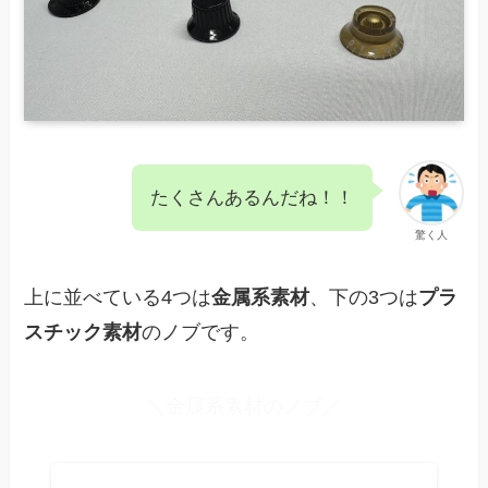
たくさんあるんだね！！
驚く人
上に並べている4つは
金属系素材
、下の3つは
プラ
スチック素材
のノブです。
＼金属系素材のノブ／