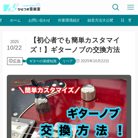
常
ホーム
お問い合わせ
作業環境紹介
録音方法大公開
日 常
【初心者でも簡単カスタマイ
2025
10/22
ズ！】ギターノブの交換方法
広告
2025年10月22日
ギターの基礎知識
リペア